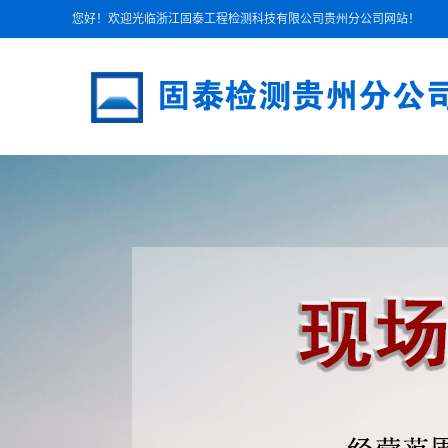
您好！欢迎光临浙江固泰工程检测科技有限公司贵州分公司网站！